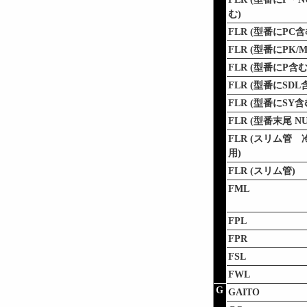
む)
FLR (型番にPC含
FLR (型番にPK/
FLR (型番にP含む
FLR (型番にSDL
FLR (型番にSY含
FLR (型番末尾 NU
FLR (スリム管 
用)
FLR (スリム管)
FML
FPL
FPR
FSL
FWL
G
GAITO