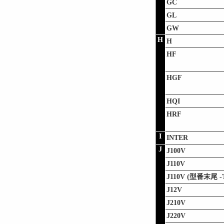
GC
GL
GW
H
H
HF
HGF
HQI
HRF
I
INTER
J
J100V
J110V
J110V (型番末尾 -T
J12V
J210V
J220V