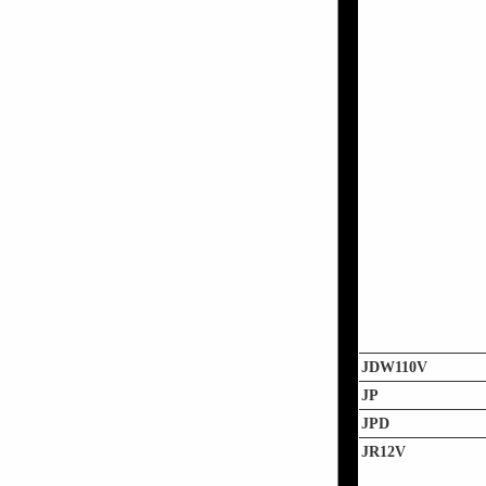
JDW110V
JP
JPD
JR12V