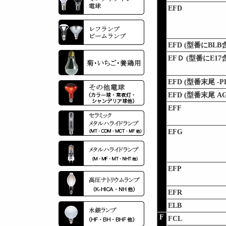
EFD
EFD (型番にBLB
EFＤ (型番にE17
EFD (型番末尾 -P
EFD (型番末尾 AG
EFF
EFG
EFP
EFR
ELB
F
FCL