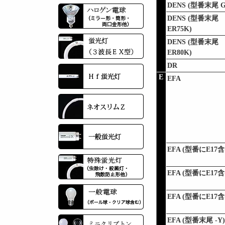
DENS (型番末尾 G
DENS (型番末尾
ER75K)
DENS (型番末尾
ER80K)
DR
E
EFA
EFA (型番にE17含
EFA (型番にE17含
EFA (型番にE17含
EFA (型番末尾 -Y)