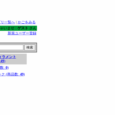
ゴリ一覧へ
|
かごをみる
ゃいませ :
ゲスト
さん
新規ユーザー登録
ィラメント
:
49
)
数:
0
)
ク (商品数:
49
)