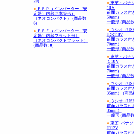
20
)
●
東芝・パナソ
10Ｖ
●
ＥＦＰ（インバーター（安
前面ガラス付
定器）内蔵２本管形）
50mm)
（ネオコンパクト） (商品数:
一般形 (商品数
6
)
●
ウシオ（U
●
ＥＦＦ（インバーター（安
JDR110V
定器）内蔵フラット形）
前面ガラス付
（ネオコンパクトフラット）
70mm）
(商品数:
0
)
一般形 (商品数
●
東芝・パナ
１10Ｖ
前面ガラス付
70mm)
一般形 (商品数
●
ウシオ（USHI
前面ガラス付
35mm） (商品
●
ウシオ（USHI
前面ガラス付
35mm）
一般形 (商品数
●
東芝･パ
JR12V
前面ガラス付