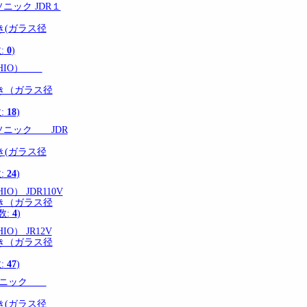
ニック JDR１
き(ガラス径
:
0
)
SHIO）
き（ガラス径
:
18
)
ソニック JDR
き(ガラス径
:
24
)
O） JDR110V
き（ガラス径
数:
4
)
O） JR12V
き（ガラス径
:
47
)
ナソニック
き(ガラス径