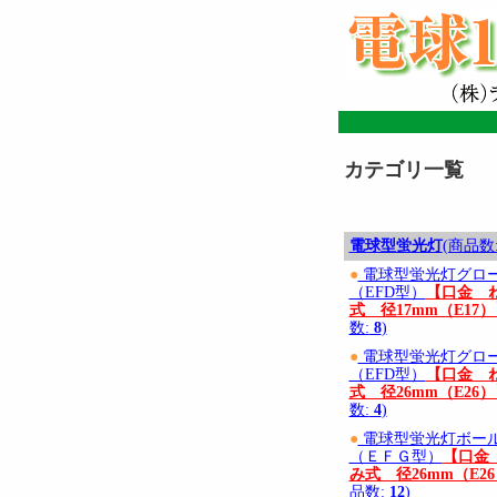
カテゴリ一覧
電球型蛍光灯
(商品数
●
電球型蛍光灯グロ
（EFD型）
【口金 
式 径17mm（E17
数:
8
)
●
電球型蛍光灯グロ
（EFD型）
【口金 
式 径26mm（E26
数:
4
)
●
電球型蛍光灯ボー
（ＥＦＧ型）
【口金
み式 径26mm（E2
品数:
12
)