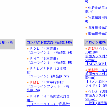
6
)
●
生鮮食品展示
数:
6
)
●
写真撮影用蛍
0
)
●
看板用蛍光灯 
●
調光用蛍光灯 
灯形）
(商
コンパクト蛍光灯
(商品数:
149
)
ハロゲン電球
●
ＦＤＬ（４本管形）
●
新製品
ウシオ
（ユーライン２） (商品数:
24
)
JDR110V
前面ガラス付
●
ＦＨＴ（６本管形）
50mm）
（ユーライン３） (商品数:
18
)
【ADVANCE】
●
ＦＰＬ／ＦＰＲ（２本管
●
新製品
東芝 
形）
前面ガラス付
（ユーライン） (商品数:
57
)
50mm）
【ネオハロビー
●
ＦＭＬ
（４本平行管形）
ライド）】 (商
（ユーラインフラット） (商
品数:
24
)
●
ウシオ（USHI
前面ガラス付
●
ＦＨＰ（Ｈｆ高周波点灯専
50mm）
用）
一般形 (商品数
（Ｈｆユーライン） (商品数: