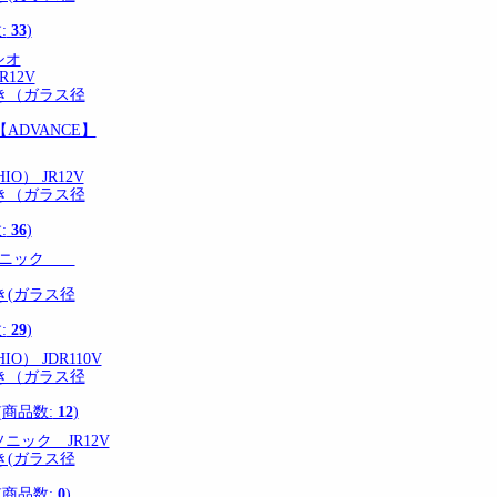
:
33
)
オ
R12V
き（ガラス径
ADVANCE】
O） JR12V
き（ガラス径
:
36
)
ナソニック
き(ガラス径
:
29
)
O） JDR110V
き（ガラス径
(商品数:
12
)
ニック JR12V
き(ガラス径
(商品数:
0
)