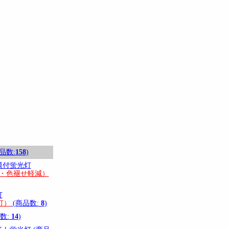
品数:
158
)
膜付蛍光灯
灯・色褪せ軽減）
灯
灯）
(商品数:
8
)
数:
14
)