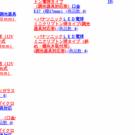
トン電球タイプ
18
)
（調光器具対応形）
口金
E17（径17mm）
(商品数:
4
)
(調光器具
０ｍｍ）
●
パナソニック
ＬＥＤ電球
ミニクリプトン球タイプ(調光
器具対応形)
(商品数:
4
)
（12V
●
パナソニック
ＬＥＤ電球
ン式
ミニクリプトン球タイプ（斜
50ｍｍ）
め・横向き取付用）
(調光器具対応形)
(商品数:
4
)
（12V
み式
0ｍｍ）
（ガラス
:
4
)
ダイクロ
器具対応
（口金/
品数:
4
)
ダイクロ