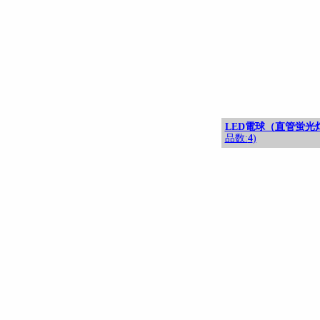
LED電球（直管蛍光
品数:
4
)