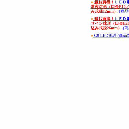
●
超お買得！
ＬＥＤ
常夜灯形（口金E12
み式径12mm）
(商品
●
超お買得！
ＬＥＤ
サイン球形（口金E2
込み式径26mm）
(商
●
G9 LED電球 (商品