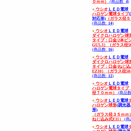
０ｍｍ）
(商品数:
4
)
●
ウシオ
ＬＥＤ電球
ハロゲン電球タイプ
対応形)
（ガラス径５
(商品数:
14
)
●
ウシオ
ＬＥＤ電球
ダイクロハロゲン球形
タイプ：口金/2本ピ
GU5.3）（ガラス径
(商品数:
16
)
●
ウシオ
ＬＥＤ電球
ダイクロハロゲン球形
タイプ：口金/ねじ込
EZ10）（ガラス径5
(商品数:
12
)
●
ウシオ
ＬＥＤ電球
ハロゲン電球タイプ
径７０ｍｍ）
(商品数
●
ウシオ
ＬＥＤ電球
ハロゲン球形
(調光
形)
（ガラス径３５ｍｍ）
ねじ込み式E11）
(商
●
ウシオ
ＬＥＤ電球