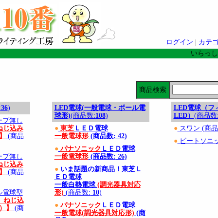
ログイン
|
カテ
いらっし
商品検索
:
36
)
LED電球(一般電球・ボール電
LED電球（フ
球形)
(商品数:
108
)
LED）
(商品数
ーブ無し
ねじ込み
●
東芝
ＬＥＤ電球
●
スワン (商品
）】
(商品
一般電球形
(商品数:
42
)
●
ビートソニッ
●
パナソニック
ＬＥＤ電球
ーブ無し
一般電球形
(商品数:
26
)
ねじ込み
●
いま話題の新商品！東芝Ｌ
）】
(商品
ＥＤ電球
一般白熱電球
(調光器具対応
ル電球型
形)
(商品数:
10
)
 ねじ込
●
パナソニック
ＬＥＤ電球
6）】
(商
一般電球(調光器具対応形)
(商