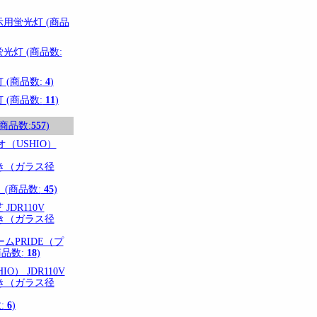
用蛍光灯 (商品
光灯 (商品数:
(商品数:
4
)
(商品数:
11
)
(商品数:
557
)
（USHIO）
き（ガラス径
 (商品数:
45
)
JDR110V
き（ガラス径
ムPRIDE（プ
品数:
18
)
O） JDR110V
き（ガラス径
:
6
)