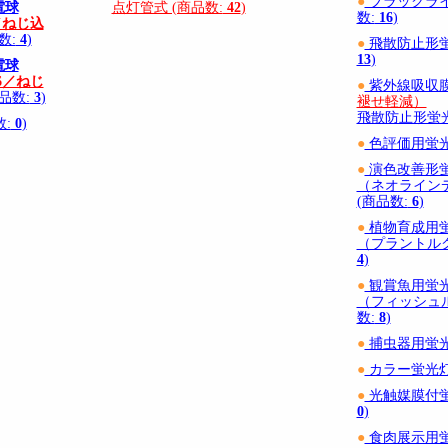
●
ブラックライ
電球
点灯管式 (商品数:
42
)
数:
16
)
／ねじ込
数:
4
)
●
飛散防止形蛍
13
)
電球
6／ねじ
●
紫外線吸収
品数:
3
)
褪せ軽減）
飛散防止形蛍光
数:
0
)
●
色評価用蛍光
●
演色改善形
（ネオライン
(商品数:
6
)
●
植物育成用
（プラントルク
4
)
●
観賞魚用蛍
（フィッシュル
数:
8
)
●
捕虫器用蛍光
●
カラー蛍光灯 
●
光触媒膜付蛍
0
)
●
食肉展示用蛍