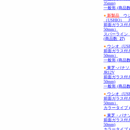
35mm)
一般形 (商品数
●
新製品
ウシ
（USHIO） J
前面ガラス付
50mm）
スパーライン【
(商品数:
27
)
●
ウシオ（USHI
前面ガラス付
50mm）
一般形 (商品数
●
東芝･パ
JR12V
前面ガラス付
50mm)
一般形 (商品数
●
ウシオ（USHI
前面ガラス付
50mm）
カラータイプ 
●
東芝・パナソ
前面ガラス付
50mm)
カラータイプ 