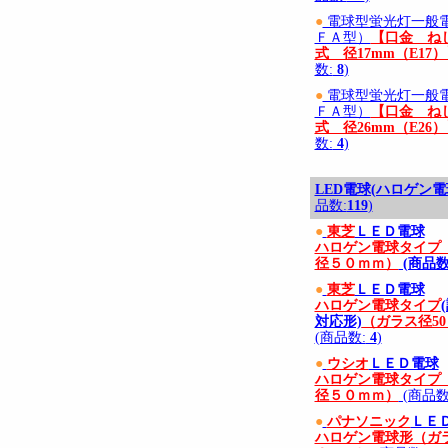
●
電球型蛍光灯一般電
ＦＡ型）
【口金 ね
式 径17mm（E17
数:
8
)
●
電球型蛍光灯一般電
ＦＡ型）
【口金 ね
式 径26mm（E26
数:
4
)
LED電球(ハロゲン電
品数:
119
)
●
東芝
ＬＥＤ電球
ハロゲン電球タイプ
径５０ｍｍ）
(商品数
●
東芝
ＬＥＤ電球
ハロゲン電球タイプ
対応形)
（ガラス径5
(商品数:
4
)
●
ウシオ
ＬＥＤ電球
ハロゲン電球タイプ
径５０ｍｍ）
(商品数
●
パナソニック
ＬＥ
ハロゲン電球形（ガ