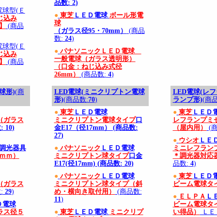
品数:
2
)
球型(Ｅ
●
東芝
ＬＥＤ電球
ボール形電
じ込み
球
）】
(商品
（ガラス径95・70mm）
(商品
数:
24
)
球型(Ｅ
●
パナソニックＬＥＤ電球
じ込み
一般電球（ガラス透明形）
）】
(商品
（口金：ねじ込み式径
26mm）
(商品数:
4
)
球形)
(商
LED電球(ミニクリプトン電球
LED電球(レ
形)
(商品数:
70
)
ランプ形)
(商
●
東芝
ＬＥＤ電球
●
東芝
ＬＥＤ
（ガラス
ミニクリプトン電球タイプ
口
レフランプミ
:
10
)
金E17（径17mm） (商品数:
（屋内用）
(
27
)
●
ウシオ
ＬＥ
(調光器具
●
パナソニック
ＬＥＤ電球
ミニレフラン
0ｍｍ）
ミニクリプトン球タイプ
口金
＊調光器対応
E17(径17mm)
(商品数:
20
)
品数:
4
)
●
パナソニック
ＬＥＤ電球
●
東芝
ＬＥＤ
（ガラス
ミニクリプトン球タイプ（斜
ビーム電球タ
:
29
)
め・横向き取付用）
(商品数:
●
ＥＬＰＡ
Ｌ
11
)
Ｄ電球
ビーム電球タ
ラス径５
●
東芝
ＬＥＤ電球
ミニクリプ
い得品）
ＬＥＤ