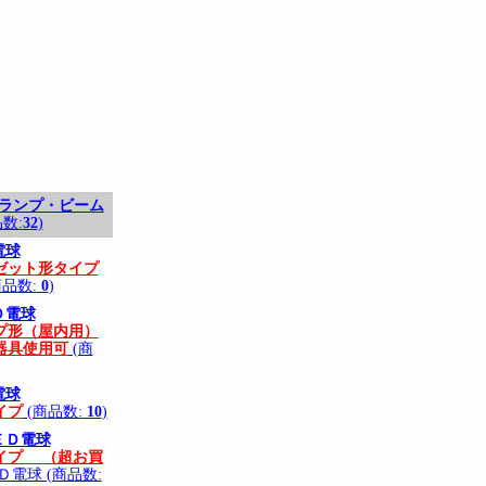
フランプ・ビーム
品数:
32
)
電球
ゼット形タイプ
商品数:
0
)
Ｄ電球
プ形（屋内用）
器具使用可
(商
電球
イプ
(商品数:
10
)
ＥＤ電球
イプ （超お買
電球 (商品数: