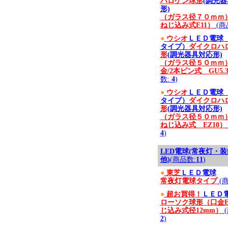
ハロゲン球形
(調光
形)
（ガラス径７０ｍｍ）
ねじ込み式E11）
(商
●
ウシオ
ＬＥＤ電球
タイプ）
ダイクロハ
形
(調光器具対応形)
（ガラス径５０ｍｍ
金/2本ピン式 GU5.
数:
4
)
●
ウシオ
ＬＥＤ電球
タイプ）
ダイクロハ
形
(調光器具対応形)
（ガラス径５０ｍｍ）
ねじ込み式 EZ10）
4
)
LED電球(常夜灯・
他)
(商品数:
11
)
●
東芝
ＬＥＤ電球
常夜灯電球タイプ
(
●
超お買得！
ＬＥＤ
ローソク球形（口金E
じ込み式径12mm）
(
2
)