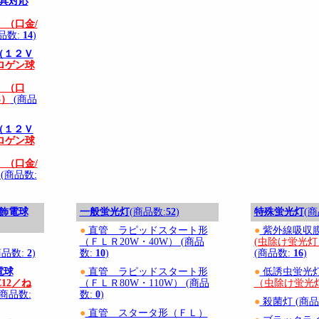
器具対応
（口金/
品数:
14
)
（１２Ｖ
ロゲン球
）（口
3）
(商品
（１２Ｖ
ロゲン球
（口金/
(商品数:
装飾電球
一般蛍光灯
(商品数:
52
)
特殊蛍光灯
(商
●
直管 ラピッドスタート形
●
紫外線吸収
（ＦＬＲ20W・40W） (商品
(虫除け蛍光
商品数:
2
)
数:
10
)
(商品数:
16
)
電球
●
直管 ラピッドスタート形
●
低誘虫蛍光
12／ね
（ＦＬＲ80W・110W） (商品
（虫除け蛍光
商品数:
数:
0
)
●
殺菌灯 (商品
●
直管 スタータ形（ＦＬ）