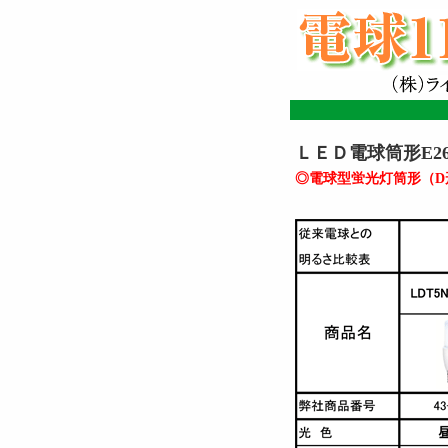
ＬＥＤ電球筒形E2
◎電球型蛍光灯筒形（D