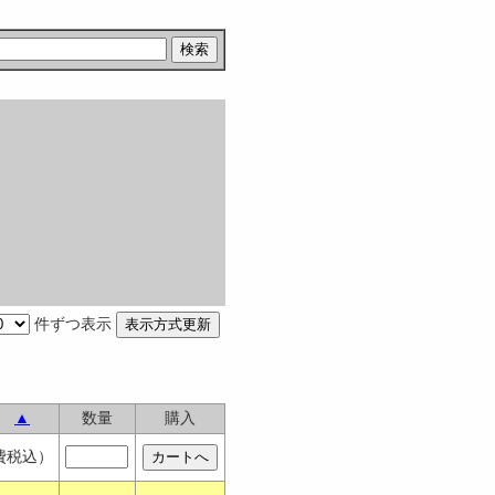
件ずつ表示
▲
数量
購入
費税込）