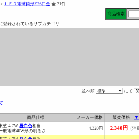
>>
ＬＥＤ電球筒形E26口金
全 21件
商品検索
に登録されているサブカテゴリ
並べ順
にて
て
商品仕様
メーカー価格
販売価格
▼
東芝 4.7W
昼白色
相当
2,340円
4,320円
（消
一般電球40W形の明るさ