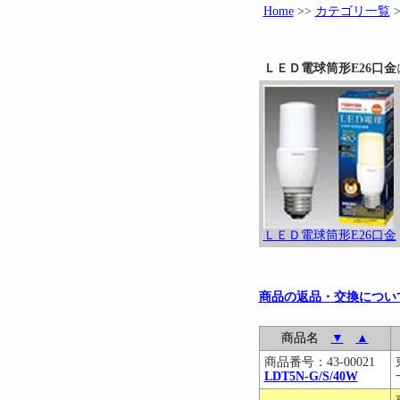
Home
>>
カテゴリ一覧
ＬＥＤ電球筒形E26口金
ＬＥＤ電球筒形E26口金
商品の返品・交換につい
商品名
▼
▲
商品番号：43-00021
LDT5N-G/S/40W