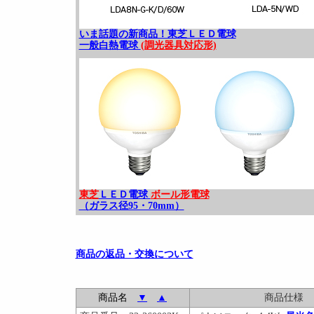
いま話題の新商品！東芝ＬＥＤ電球
一般白熱電球
(調光器具対応形)
東芝
ＬＥＤ電球
ボール形電球
（ガラス径95・70mm）
商品の返品・交換について
商品名
▼
▲
商品仕様