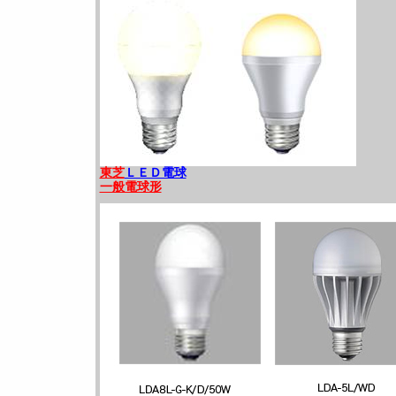
東芝
ＬＥＤ電球
一般電球形