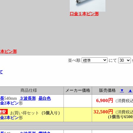
口金１本ピン形
２本ピン形
並べ順
にて
て
商品仕様
メーカー価格
販売価格
▼
▲
長
540mm
３波長形
昼白色
6,900円
（消費税
金2本ピン
形
32,500円
（消費税
お買い得セット
（5個入り）
(1個当り6500
金2本ピン
形