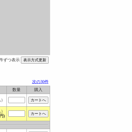
件ずつ表示
次の30件
数量
購入
込）
込）
円)