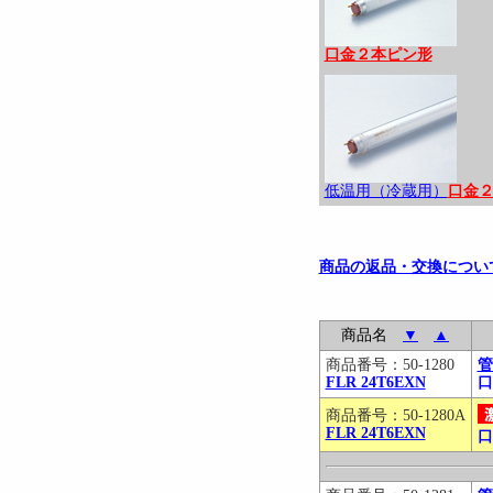
口金２本ピン形
低温用（冷蔵用）
口金
商品の返品・交換につい
商品名
▼
▲
商品番号：50-1280
管
FLR 24T6EXN
口
商品番号：50-1280A
FLR 24T6EXN
口