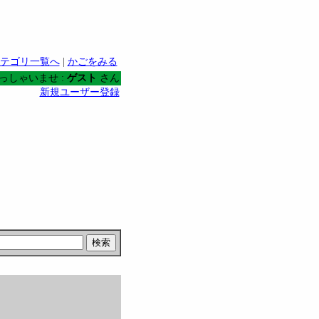
テゴリ一覧へ
|
かごをみる
っしゃいませ :
ゲスト
さん
新規ユーザー登録