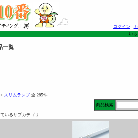
ログイン
|
カ
いら
品一覧
>>
スリムランプ
全 285件
商品検索
れているサブカテゴリ