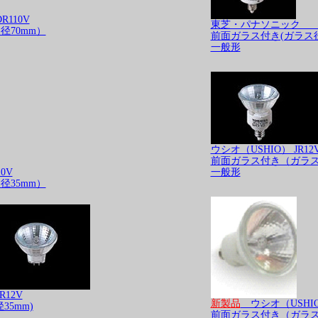
110V
東芝・パナソニック J
径70mm）
前面ガラス付き(ガラス径
一般形
ウシオ（USHIO） JR12
前面ガラス付き（ガラス
0V
一般形
径35mm）
12V
新製品
ウシオ（USHIO
5mm)
前面ガラス付き（ガラス