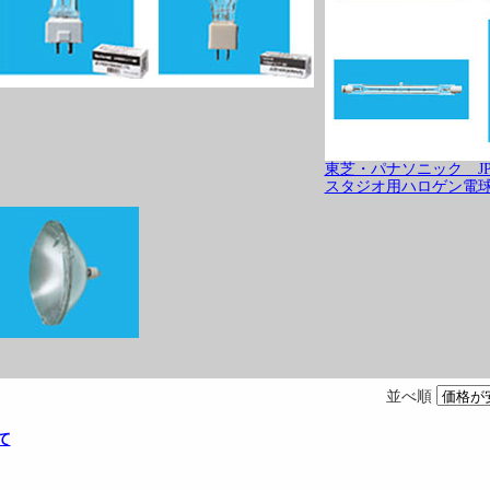
東芝・パナソニック JP
スタジオ用ハロゲン電
並べ順
て