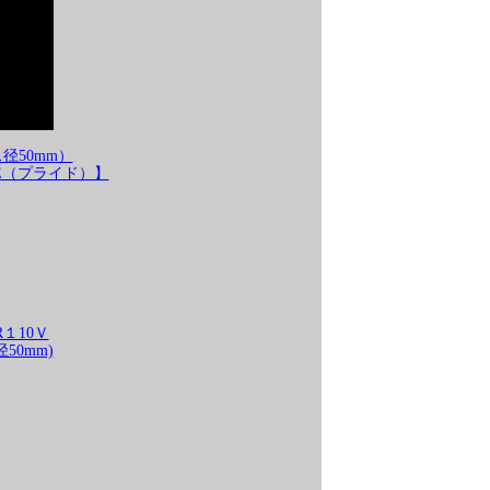
径50mm）
E（プライド）】
１10Ｖ
50mm)