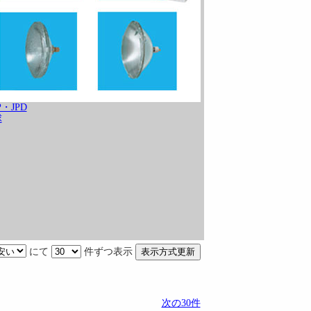
・JPD
球
にて
件ずつ表示
次の30件