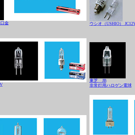
両口金
ウシオ（USHIO） JC12
東芝 JB
V
非常灯用ハロゲン電球