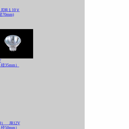
DR１10Ｖ
70mm)
V
径35mm）
） JR12V
径50mm）