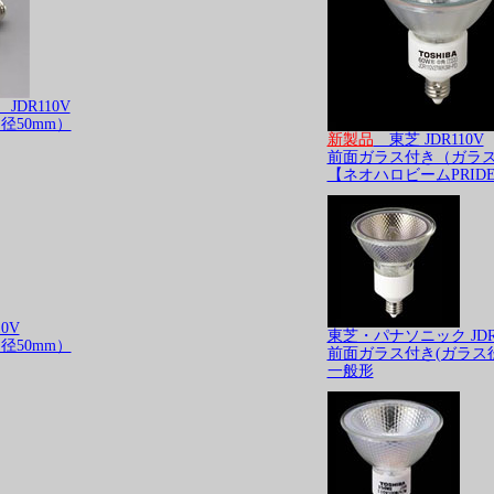
JDR110V
径50mm）
新製品
東芝 JDR110V
前面ガラス付き（ガラス
【ネオハロビームPRID
0V
東芝・パナソニック JDR
径50mm）
前面ガラス付き(ガラス径
一般形