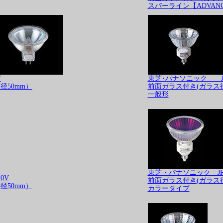
スパーライン【ADVAN
V
東芝･パナソニック JR
径50mm）
前面ガラス付き(ガラス径
一般形
東芝・パナソニック JR
0V
前面ガラス付き(ガラス径
径50mm）
カラータイプ