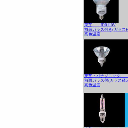
東芝 JDR110V
前面ガラス付き(ガラス径5
高色温度
東芝・パナソニック J
前面ガラス付(ガラス径50
高色温度