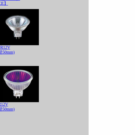
CE】
12V
50mm)
12V
50mm)