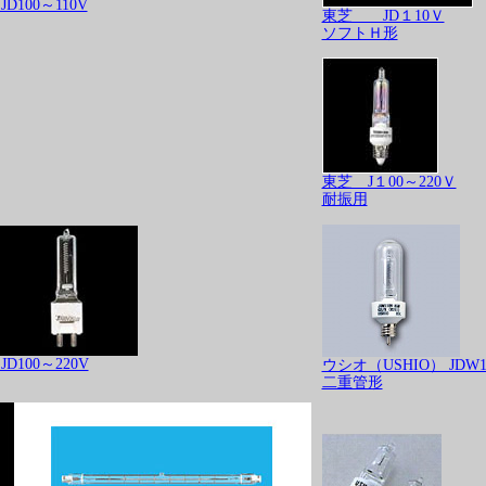
00～110V
東芝 JD１10Ｖ
ソフトＨ形
東芝 J１00～220Ｖ
耐振用
00～220V
ウシオ（USHIO） JDW1
二重管形