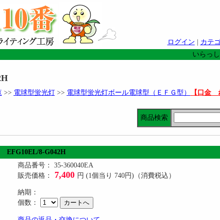
ログイン
|
カテ
いらっし
2H
覧
>>
電球型蛍光灯
>>
電球型蛍光灯ボール電球型（ＥＦＧ型）
【口金 
商品検索
EFG10EL/8-G042H
商品番号： 35-360040EA
7,400
販売価格：
円 (1個当り 740円)（消費税込）
納期：
個数：
商品の返品・交換について