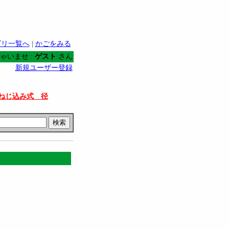
ゴリ一覧へ
|
かごをみる
ゃいませ :
ゲスト
さん
新規ユーザー登録
ねじ込み式 径