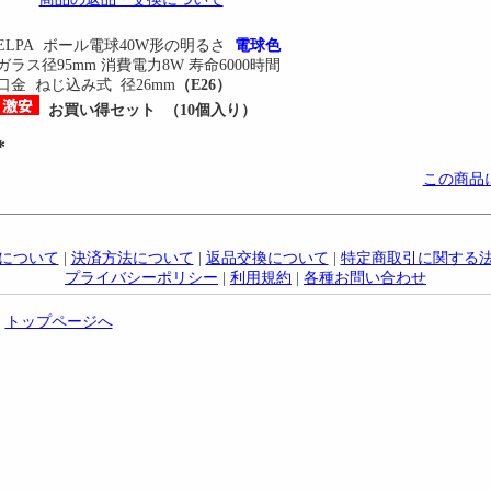
ELPA ボール電球40W形の明るさ
電球色
ガラス径95mm 消費電力8W 寿命6000時間
口金 ねじ込み式 径26mm
（E26）
お買い得セット （10個入り）
*
この商品
について
|
決済方法について
|
返品交換について
|
特定商取引に関する
プライバシーポリシー
|
利用規約
|
各種お問い合わせ
|
トップページへ