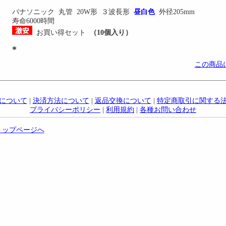
パナソニック 丸管 20W形 ３波長形
昼
白色
外径205mm
寿命6000時間
お買い得セット
（10個入り）
*
この商品
について
|
決済方法について
|
返品交換について
|
特定商取引に関する
プライバシーポリシー
|
利用規約
|
各種お問い合わせ
トップページへ