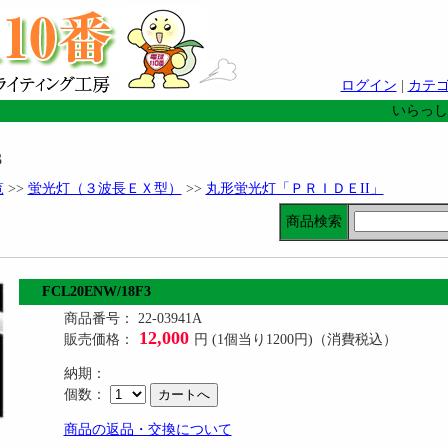
ログイン
|
カテ
いらっし
3
覧
>>
蛍光灯（３波長ＥＸ型）
>>
丸形蛍光灯「ＰＲＩＤＥII」
商品検索
FCL20ENW/18F3
商品番号： 22-03941A
12,000
販売価格：
円 (1個当り1200円)（消費税込）
納期：
個数：
商品の返品・交換について